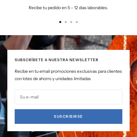
Recibe tu pedido en 5 - 12 dias laborables.
Ir
Ir
Ir
Ir
a
a
a
a
la
la
la
la
diapositiva
diapositiva
diapositiva
diapositiva
1
2
3
4
SUBSCRÍBETE A NUESTRA NEWSLETTER
Recibe en tu email promociones exclusivas para clientes
con lotes de ahorro y unidades limitadas
Su e-mail
SUSCRIBIRSE