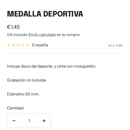
MEDALLA DEPORTIVA
Precio
€1,45
de
IVA incluido
Envío calculado
en la compra
venta
0 reseña
SKU:
6481
Incluye disco del deporte, y cinta con mosquetón.
Grabación no incluida.
Diámetro 50 mm.
Cantidad:
Decrecer
Aumentar