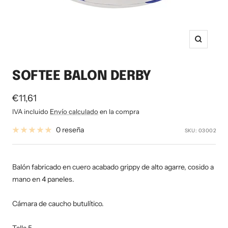
Zoom
SOFTEE BALON DERBY
Precio
€11,61
de
IVA incluido
Envío calculado
en la compra
venta
0 reseña
SKU:
03002
Balón fabricado en cuero acabado grippy de alto agarre, cosido a
mano en 4 paneles.
Cámara de caucho butulítico.