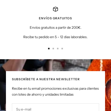
ENVÍOS GRATUITOS
Envíos gratuitos a partir de 200€.
Recibe tu pedido en 5 - 12 dias laborables.
Ir
Ir
Ir
Ir
a
a
a
a
la
la
la
la
diapositiva
diapositiva
diapositiva
diapositiva
1
2
3
4
SUBSCRÍBETE A NUESTRA NEWSLETTER
Recibe en tu email promociones exclusivas para clientes
con lotes de ahorro y unidades limitadas
Su e-mail